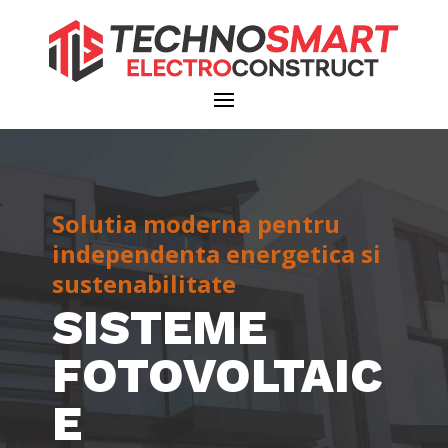
Solutia moderna pentru
independenta energetica si
sustenabilitate
SISTEME
FOTOVOLTAIC
E